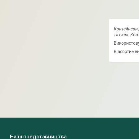
Контейнери д
та скла. Кон
Використову
В асортимент
Наші представництва