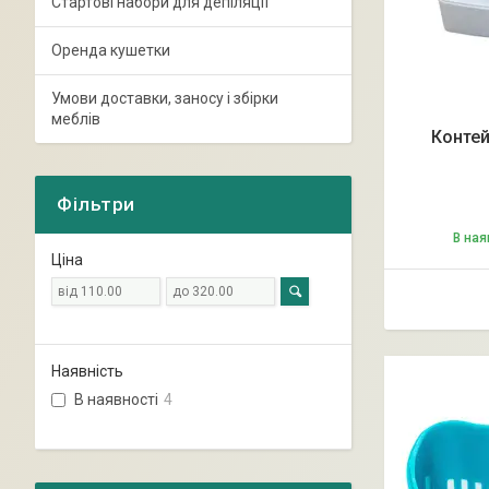
Стартові набори для депіляції
Оренда кушетки
Умови доставки, заносу і збірки
меблів
Контей
Фільтри
В ная
Ціна
Наявність
В наявності
4