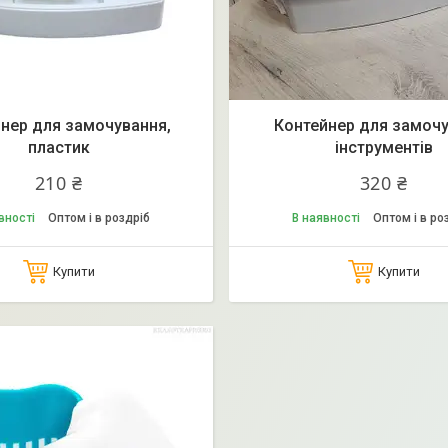
нер для замочування,
Контейнер для замоч
пластик
інструментів
210 ₴
320 ₴
вності
Оптом і в роздріб
В наявності
Оптом і в ро
Купити
Купити