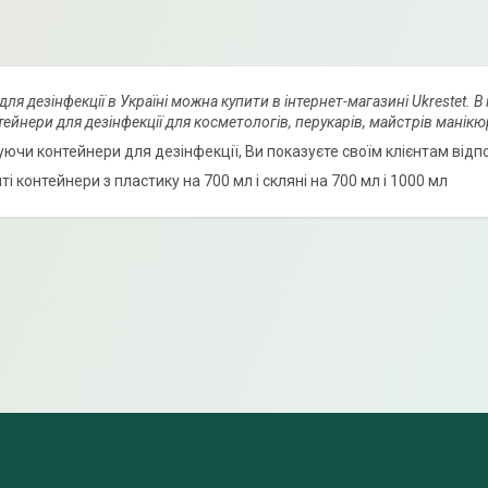
ля дезінфекції в Україні можна купити в інтернет-магазині Ukrestet. 
тейнери для дезінфекції для косметологів, перукарів, майстрів манік
ючи контейнери для дезінфекції, Ви показуєте своїм клієнтам відпов
і контейнери з пластику на 700 мл і скляні на 700 мл і 1000 мл