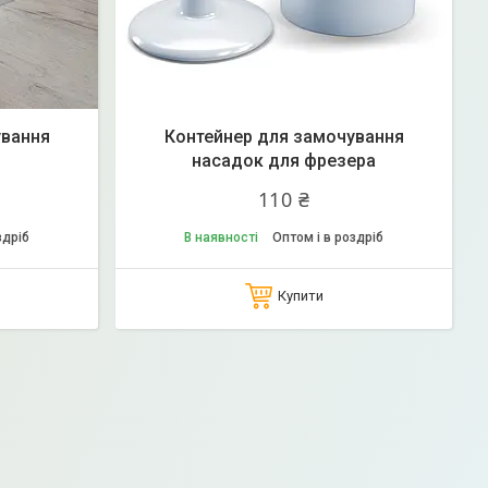
ування
Контейнер для замочування
насадок для фрезера
110 ₴
здріб
В наявності
Оптом і в роздріб
Купити