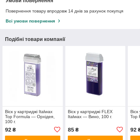
Умови повернення
Повернення товару впродовж 14 днів за рахунок покупця
Всі умови повернення
Подібні товари компанії
Віск у картриджі Italwax
Віск у картриджі FLEX
Віск
Top Formula — Орхідея,
Italwax — Вино, 100 г.
Top 
100 г.
92
85
92
₴
₴