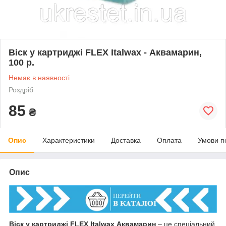
Віск у картриджі FLEX Italwax - Аквамарин,
100 р.
Немає в наявності
Роздріб
85
₴
Опис
Характеристики
Доставка
Оплата
Умови п
Опис
Віск у картриджі FLEX Italwax Аквамарин
– це спеціальний