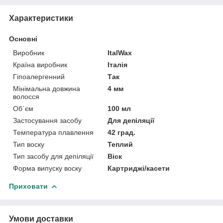
Характеристики
Основні
Виробник
ItalWax
Країна виробник
Італія
Гіпоалергенний
Так
Мінімальна довжина
4 мм
волосся
Об`єм
100 мл
Застосування засобу
Для депіляції
Температура плавлення
42 град.
Тип воску
Теплий
Тип засобу для депіляції
Віск
Форма випуску воску
Картриджі/касети
Приховати
Умови доставки