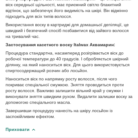
віск середньої щільності, має приємний світло блакитний
відтінок, що забезпечує його видимість на шкірі. Він відмінно
підходить для всіх типів волосся.
Використання воску в картриджі для домашньої депіляції, це
швидкий і безпечний спосіб позбавитися від зайвого волосся
на тривалий час.
Застосування касетного воску Italwax Аквамарин:
Процедура стандартна, насамперед розігрівається віск до
робочої температури до 40 градусів. І обробляється шкірний
ділянку, на який наноситься віск. Для цього використовується
спиртосодержащий розчин або лосьйон.
Наноситься віск по напрямку росту волосся, після чого
покриває спеціальної смужкою. Зняття проводиться проти
росту волосся. Важливо залишити вільний край у смужки і
виконувати зняття швидким рухом. Видалити залишки воску за
допомогою спеціального масла.
Завершивши процедуру нанесіть на шкіру лосьйон із
заспокійливим ефектом.
Приховати