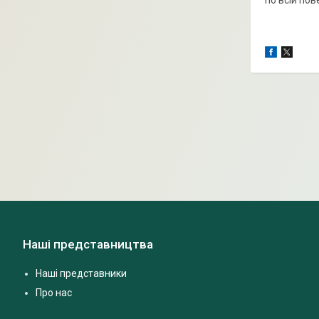
по всій пов
Наші представництва
Наші представники
Про нас