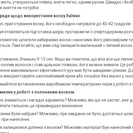
гають, утворюється плівка, знята легко, одним рухом. Швидко і без
 зняття не потрібні.
ради щодо використання воску Italwax
:
, приготування воску, його необхідно нагрівати до 40-42 градусів.
 виготовляється підготовка шкіри, протираючи її спиртодержим ро
опомогою шпателя набираємо восок і наносимо його рівномірним то
ться. Пам’ятайте, що вам слід залишити маленький « липкий восок »
.
тивання, близько 9-13 сек. Якщо ви помітили, що віск все ще липне
 схопив волосся і став щільною плівкою, його можна знімати. Це ро
ення максимальної ефективності рух має бути швидким і різким. Да
 використовуйте заспокійливий крем або лосьйон без масел у скл
майтеся встановлених виробником температурних норм у роботі з
милки у роботі з полоненим воском
:
о знімається і нагадує карамель? Можливо, він ще не застиг, але 
ипати тальком, це пришвидшує висихання.
синки були набрані? Можливо, при завданні не було достатньо шпиля
 при нанесенні.
тя залишилися ділянки з воском? Можливо матеріал був нанесений не