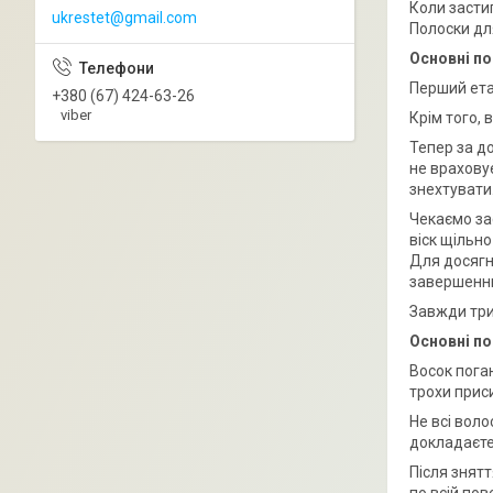
Коли засти
ukrestet@gmail.com
Полоски для
Основні по
Перший етап
+380 (67) 424-63-26
viber
Крім того,
Тепер за д
не враховує
знехтувати
Чекаємо зас
віск щільно
Для досягн
завершенню
Завжди три
Основні по
Восок поган
трохи прис
Не всі воло
докладаєте
Після знят