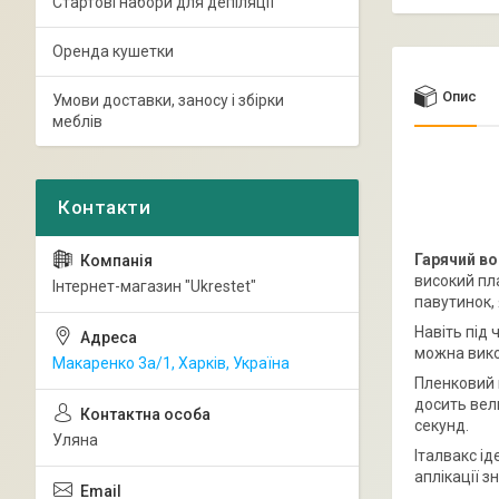
Стартові набори для депіляції
Оренда кушетки
Опис
Умови доставки, заносу і збірки
меблів
Гарячий во
високий пл
Інтернет-магазин "Ukrestet"
павутинок,
Навіть під 
можна вико
Макаренко 3а/1, Харків, Україна
Пленковий в
досить вел
секунд.
Уляна
Італвакс ід
аплікації 