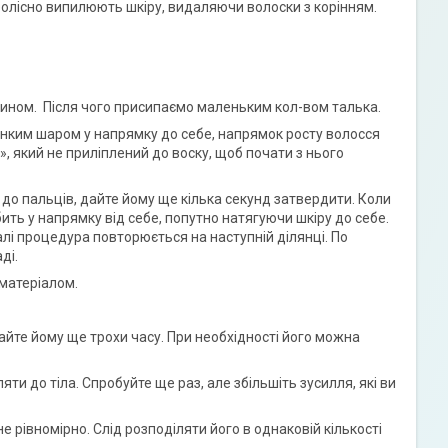
болісно випилюють шкіру, видаляючи волоски з корінням.
зчином. Після чого присипаємо маленьким кол-вом талька.
нким шаром у напрямку до себе, напрямок росту волосся
, який не приліплений до воску, щоб почати з нього
 до пальців, дайте йому ще кілька секунд затвердити. Коли
бить у напрямку від себе, попутно натягуючи шкіру до себе.
лі процедура повторюється на наступній ділянці. По
аді.
 матеріалом.
дайте йому ще трохи часу. При необхідності його можна
ти до тіла. Спробуйте ще раз, але збільшіть зусилля, які ви
 рівномірно. Слід розподіляти його в однаковій кількості