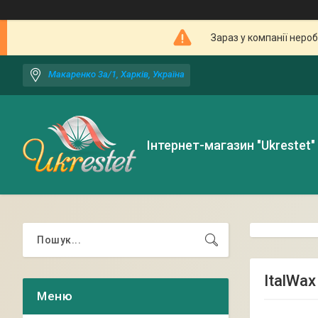
Зараз у компанії неро
Макаренко 3а/1, Харків, Україна
Інтернет-магазин "Ukrestet"
ItalWax