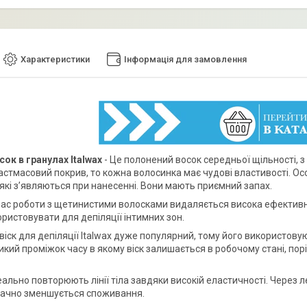
Характеристики
Інформація для замовлення
сок в гранулах Italwax
- Це полонений восок середньої щільності, з
астмасовий покрив, то кожна волосинка має чудові властивості. О
 які з’являються при нанесенні. Вони мають приємний запах.
час роботи з щетинистими волосками видаляється висока ефективніс
ристовувати для депіляції інтимних зон.
іск для депіляції Italwax дуже популярний, тому його використовую
икий проміжок часу в якому віск залишається в робочому стані, пор
еально повторюють лінії тіла завдяки високій еластичності. Через 
значно зменшується споживання.