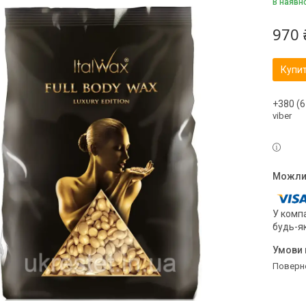
В наявн
970 
Купи
+380 (6
viber
У компа
будь-я
поверн