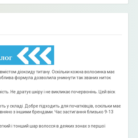
 вмістом діоксиду титану. Оскільки кожна волосинка має
соблива формула дозволила уникнути так званих ниток
ть. Не дратує шкіру і не викликає почервонінь. Цей віск
ть у складі. Добре підходить для початківців, оскільки має
івняно з іншими брендами. Час застигання близько 9-13
легкий і тонший шар волосся в деяких зонах з першої