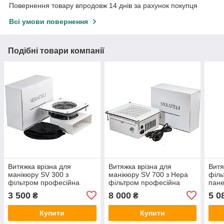
Повернення товару впродовж 14 днів за рахунок покупця
Всі умови повернення
Подібні товари компанії
Витяжка врізна для
Витяжка врізна для
Витя
манікюру SV 300 з
манікюру SV 700 з Нера
філь
фільтром професійна
фільтром професійна
пане
Air 
3 500
8 000
5 0
₴
₴
Купити
Купити