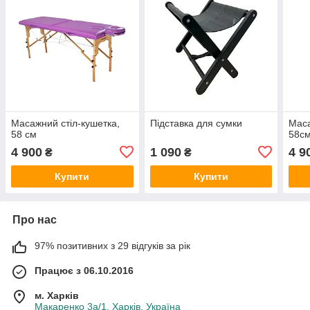
Масажний стіл-кушетка,
Підставка для сумки
Маса
58 см
58с
4 900
1 090
4 9
₴
₴
Купити
Купити
Про нас
97% позитивних з 29 відгуків за рік
Працює з 06.10.2016
м. Харків
Макаренко 3а/1, Харків, Україна