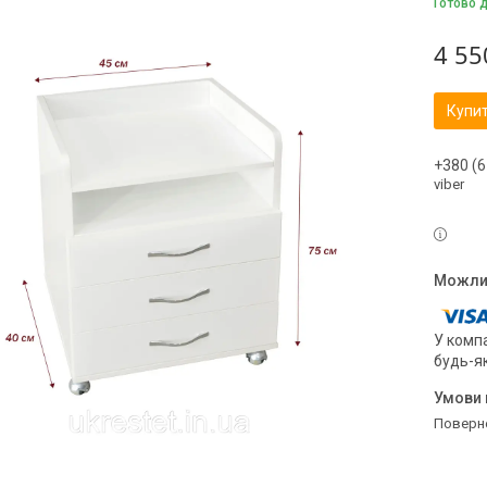
Готово 
4 55
Купи
+380 (6
viber
У компа
будь-я
поверн