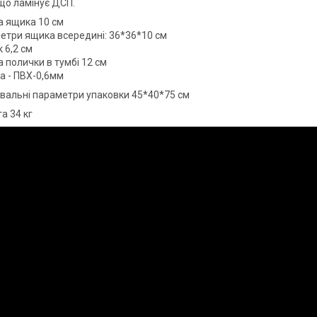
 що ламінує ДСП.
а ящика 10 см
етри ящика всередині: 36*36*10 см
 6,2 см
 полички в тумбі 12 см
а - ПВХ-0,6мм
вальні параметри упаковки 45*40*75 см
а 34 кг