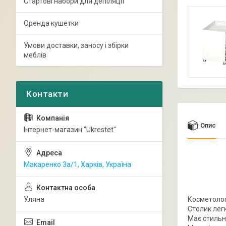
Стартові набори для депіляції
Оренда кушетки
Умови доставки, заносу і збірки
меблів
Опис
Інтернет-магазин "Ukrestet"
Макаренко 3а/1, Харків, Україна
Уляна
Косметолог
Столик лег
Має стильн