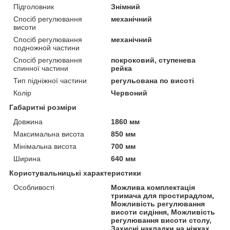
Підголовник
Знімний
Спосіб регулювання
механічний
висоти
Спосіб регулювання
механічний
подножной частини
Спосіб регулювання
покроковий, ступенева
спинної частини
рейка
Тип підніжної частини
регульована по висоті
Колір
Червоний
Габаритні розміри
Довжина
1860 мм
Максимальна висота
850 мм
Мінімальна висота
700 мм
Ширина
640 мм
Користувальницькі характеристики
Особливості
Можлива комплектація
тримача для простирадлом,
Можливість регулювання
висоти сидіння, Можливість
регулювання висоти столу,
Захисні накладки на ніжках,