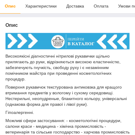
Опис
Характеристики
Доставка
Оплата
Умови п
Опис
Високоякісні діагностичні нітрилові рукавички щільно
прилягають до руки, відрізняються високою еластичністю,
забезпечують гнучкість, свободу руху і є незамінним
помічником майстра при проведенні косметологічних
процедур.
Поверхня рукавичок текстурована антиковзка для кращого
втримання предметів у вологому і сухому середовищі.
Нестерильні, неопудреные, блакитного кольору, універсальні
(однакова форма для правої і лівої руки).
Гіпоалергенні.
Можливі сфери застосування: - косметологічні процедури,
салони краси - медицина - хімічна промисловість -
ветеринарія та сільське господарство - харчова промисловість