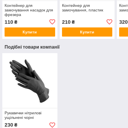
Контейнер для
Контейнер для
Конт
замочування насадок для
замочування, пластик
замо
фрезера
110
210
320
₴
₴
Купити
Купити
Подібні товари компанії
Рукавички нітрилові
ущільнені чорні
230
₴