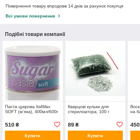
Повернення товару впродовж 14 днів за рахунок покупця
Всі умови повернення
Подібні товари компанії
Паста цукрова ItalWax
Кварцові кульки для
Воск
SOFT (м’яка), 400мл/600г
стерилізатора, 100 г
на б
510
89
450
₴
₴
Купити
Купити