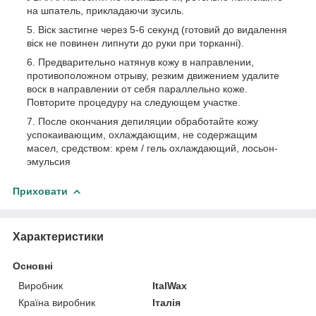
на шпатель, прикладаючи зусиль.
Віск застигне через 5-6 секунд (готовий до видалення
віск не повинен липнути до руки при торканні).
Предварительно натянув кожу в направлении,
противоположном отрыву, резким движением удалите
воск в направлении от себя параллельно коже.
Повторите процедуру на следующем участке.
После окончания депиляции обработайте кожу
успокаивающим, охлаждающим, не содержащим
масел, средством: крем / гель охлаждающий, лосьон-
эмульсия
Приховати
Характеристики
Основні
Виробник
ItalWax
Країна виробник
Італія