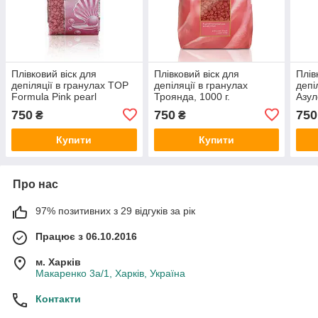
Плівковий віск для
Плівковий віск для
Плів
депіляції в гранулах TOP
депіляції в гранулах
депі
Formula Pink pearl
Троянда, 1000 г.
Азул
(Рожевий перли)
750
750
750
₴
₴
Купити
Купити
Про нас
97% позитивних з 29 відгуків за рік
Працює з 06.10.2016
м. Харків
Макаренко 3а/1, Харків, Україна
Контакти