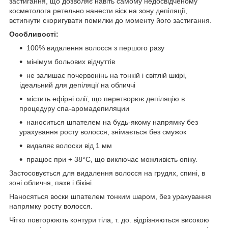
застигання, що дозволяє навіть самому недосвідченому
косметолога ретельно нанести віск на зону депіляції,
встигнути скоригувати помилки до моменту його застигання.
Особливості:
100% видалення волосся з першого разу
мінімум больових відчуттів
не залишає почервонінь на тонкій і світлій шкірі,
ідеальний для депіляції на обличчі
містить ефірні олії, що перетворює депіляцію в
процедуру спа-аромадепиляции
наноситься шпателем на будь-якому напрямку без
урахування росту волосся, знімається без смужок
видаляє волоски від 1 мм
працює при + 38°С, що виключає можливість опіку.
Застосовується для видалення волосся на грудях, спині, в
зоні обличчя, пахв і бікіні.
Наносяться воски шпателем тонким шаром, без урахування
напрямку росту волосся.
Чітко повторюють контури тіла, т. до. відрізняються високою