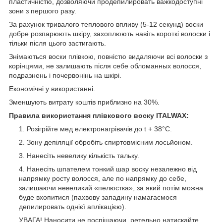
пластичністю, дозволяючи продепилировать важкодоступні
зони з першого разу.
За рахунок тривалого теплового впливу (5-12 секунд) воски
добре розпарюють шкіру, захоплюють навіть короткі волоски і
тільки після цього застигають.
Знімаються воски плівкою, повністю видаляючи всі волоски з
корінцями, не залишають після себе обломанных волосся,
подразнень і почервонінь на шкірі.
Економічні у використанні.
Зменшують витрату коштів приблизно на 30%.
Правила використання плівкового воску ITALWAX:
Розігрійте мед електронагрівачів до t + 38°С.
Зону депіляції обробіть спиртовмісним лосьйоном.
Нанесіть невелику кількість тальку.
Нанесіть шпателем тонкий шар воску незалежно від
напрямку росту волосся, але по напрямку до себе,
залишаючи невеликий «пелюстка», за який потім можна
буде вхопитися (пахвову западину намагаємося
депилировать однієї аплікацією).
УВАГА! Наносити не поспішаючи, ретельно натискайте