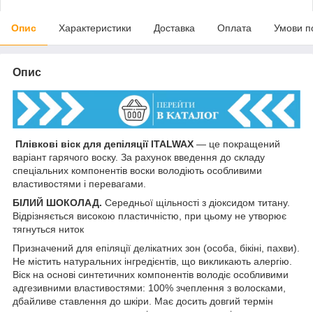
Опис
Характеристики
Доставка
Оплата
Умови п
Опис
Плівкові віск для депіляції ITALWAX
— це покращений
варіант гарячого воску. За рахунок введення до складу
спеціальних компонентів воски володіють особливими
властивостями і перевагами.
БІЛИЙ ШОКОЛАД.
Середньої щільності з діоксидом титану.
Відрізняється високою пластичністю, при цьому не утворює
тягнуться ниток
Призначений для епіляції делікатних зон (особа, бікіні, пахви).
Не містить натуральних інгредієнтів, що викликають алергію.
Віск на основі синтетичних компонентів володіє особливими
адгезивними властивостями: 100% зчеплення з волосками,
дбайливе ставлення до шкіри. Має досить довгий термін