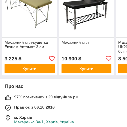
Масажний стіл-кушетка
Масажний стіл
Маса
Економ Автомат 3 см
UK20
білі 
3 225
10 900
8 5
₴
₴
Купити
Купити
Про нас
97% позитивних з 29 відгуків за рік
Працює з 06.10.2016
м. Харків
Макаренко 3а/1, Харків, Україна