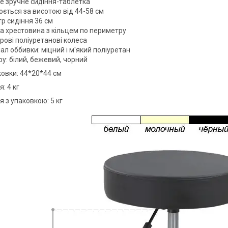
е зручне сидіння-таблетка
юється за висотою від 44-58 см
р сидіння 36 см
а хрестовина з кільцем по периметру
рові поліуретанові колеса
ал оббивки: міцний і м'який поліуретан
у: білий, бежевий, чорний
ковки: 44*20*44 см
: 4 кг
я з упаковкою: 5 кг