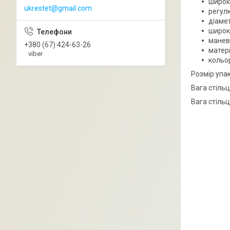
широк
ukrestet@gmail.com
регул
діамет
широк
манев
+380 (67) 424-63-26
матері
viber
кольор
Розмір упа
Вага стільця
Вага стільц