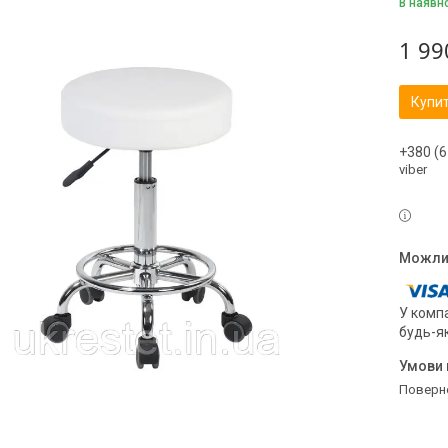
В наявн
1 99
Купи
+380 (6
viber
У компа
будь-я
поверн