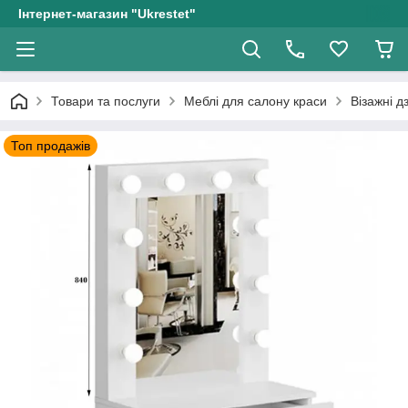
Інтернет-магазин "Ukrestet"
Товари та послуги
Меблі для салону краси
Візажні д
Топ продажів