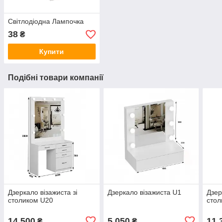
Світлодіодна Лампочка
38
₴
Купити
Подібні товари компанії
Дзеркало візажиста зі
Дзеркало візажиста U1
Дзер
столиком U20
стол
14 500
5 050
11 
₴
₴