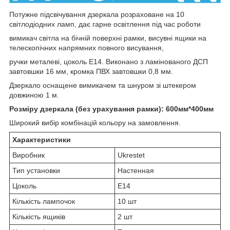
Потужне підсвічування дзеркала розраховане на 10
світлодіодних ламп, дає гарне освітлення під час роботи
вимикач світла на бічній поверхні рамки, висувні ящики на
телескопічних напрямних повного висування,
ручки металеві, цоколь Е14. Виконано з ламінованого ДСП
завтовшки 16 мм, кромка ПВХ завтовшки 0,8 мм.
Дзеркало оснащене вимикачем та шнуром зі штекером
довжиною 1 м.
Розміру дзеркала (без урахування рамки): 600мм*400мм
Широкий вибір комбінацій кольору на замовлення.
Характеристики
Виробник
Ukrestet
Тип установки
Настенная
Цоколь
E14
Кількість лампочок
10 шт
Кількість ящиків
2 шт