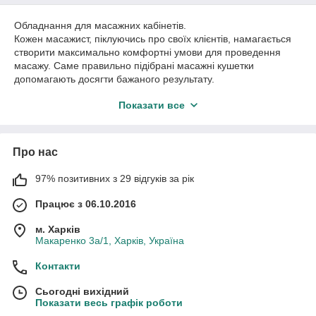
Обладнання для масажних кабінетів.
Кожен масажист, піклуючись про своїх клієнтів, намагається
створити максимально комфортні умови для проведення
масажу. Саме правильно підібрані масажні кушетки
допомагають досягти бажаного результату.
Пропонуємо найкращі кушетки для масажних кабінетів.
Показати все
Кушетки з високоякісної еко шкіри.
Кушетки з полегшеним механізмом складання.
Зручні, надійні кушетки – кушетки, на яких клієнт досягне
максимального розслаблення.
Про нас
Підкресліть свій професіоналізм, обладнайте масажний
салон найкращої меблями.
97% позитивних з 29 відгуків за рік
Працюємо по всій Україні.
Працює з 06.10.2016
м. Харків
Макаренко 3а/1, Харків, Україна
Контакти
Сьогодні вихідний
Показати весь графік роботи