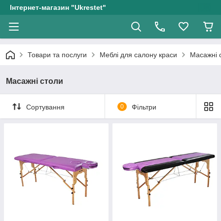
Інтернет-магазин "Ukrestet"
Товари та послуги
Меблі для салону краси
Масажні 
Масажні столи
Сортування
0
Фільтри